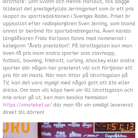
idrottare”. Linn Svahn och Henrik Harlaut, fick bägge
tilldelat det prestigefyllda Jerringpriset som är ett pris
skapat av sportredaktionen i Sveriges Radio. Priset är
uppkallat efter radiopionjären Sven Jerring, som bland
annat är berömd för sportsändningarna. Även kända
längdåkaren Frida Karlsson fanns med nominerad i
kategorin ”Årets prestation”. På Idrottsgalan kan man
även få pris inom andra sporter som stavhopp,
fotboll, boxning, friidrott, curling, ishockey eller andra
sporter där någon har presterat väl och förtjänar ett
pris för sin insats. När man tittar på Idrottsgalan på
TV, kan det vara mysigt med något gott att äta eller
dricka. Om man vill köpa hem vin till Idrottsgalan och
inte orkar gå ut, kan man besöka hemsidan
https://vinoteket.se/
där man får vin smidigt levererat
direkt till dörren!