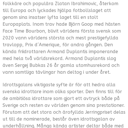
folkkäre och populära Zlatan Ibrahimovic, återkom
till Europa och lyckades hjälpa fotbollslaget att
genom sina insatser lyfta laget till en stolt
Europaplats. Inom trav hade Björn Goop med hästen
Face Time Bourbon, blivit världens första svensk som
2020 vann världens största och mest prestigefyllda
travlopp, Prix d´Amerique, för andra gången. Den
kända friidrottaren Armand Duplantis imponerande
med hela två världsrekord. Armand Duplantis slog
även Sergej Bubkas 26 år gamla utomhusrekord och
vann samtliga tävlingar han deltog i under året.
Idrottsgalans viktigaste syfte är för att hedra alla
svenska idrottare inom olika sporter. Den finns till för
de ambitiösa idrottare som gjort ett avtryck både på
Sverige och resten av världen genom sina prestationer.
Förutom att det stora och ärofyllda Jerringpriset delas
ut till de nominerade, består även idrottsgalan av
underhållning. Många kända artister deltar både med