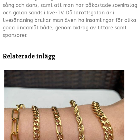
sång och dans, samt att man har påkostade sceninslag
och galan sänds i live-TV. Då Idrottsgalan är i
livesändning brukar man även ha insamlingar för olika
goda ändamål både, genom bidrag av tittare samt
sponsorer.
Relaterade inlägg
GAL
OCH
PRIS
Bis
ar
till
så v
du 
stil
län
met