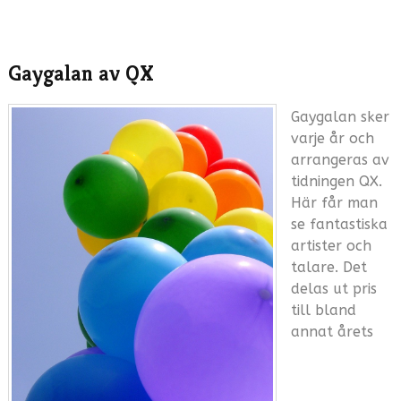
Gaygalan av QX
Gaygalan sker
varje år och
arrangeras av
tidningen QX.
Här får man
se fantastiska
artister och
talare. Det
delas ut pris
till bland
annat årets